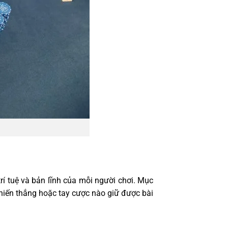
trí tuệ và bản lĩnh của mỗi người chơi. Mục
chiến thắng hoặc tay cược nào giữ được bài