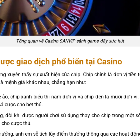
Tổng quan về Casino SANVIP sảnh game đầy sức hút
được giao dịch phổ biến tại Casino
g xuyên thấy sự xuất hiện của chip. Chip chính là đơn vị tiền 
à mệnh giá khác nhau, chẳng hạn như:
ệ ảo, chip xanh biểu thị năm đơn vị và chip đen là mười đơn vị.
á cược cho bet thủ.
g, đôi khi được người chơi sử dụng thay cho chip trong một số
 cho cược thủ.
ưởng, anh em sẽ tích lũy điểm thưởng thông qua các hoạt độn