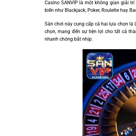
Casino SANVIP là một không gian giải trí
biến như Blackjack, Poker, Roulette hay B
Sân chơi này cung cấp cả hai lựa chọn là L
chọn, mang đến sự tiện lợi cho tất cả th
nhanh chóng bắt nhịp.