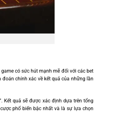
a game có sức hút mạnh mẽ đối với các bet
n đoán chính xác về kết quả của những lần
”. Kết quả sẽ được xác định dựa trên tổng
 cược phổ biến bậc nhất và là sự lựa chọn