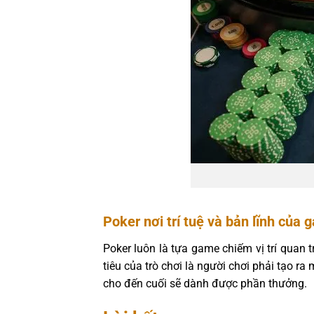
Poker nơi trí tuệ và bản lĩnh của
Poker luôn là tựa game chiếm vị trí quan t
tiêu của trò chơi là người chơi phải tạo 
cho đến cuối sẽ dành được phần thưởng.