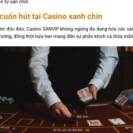
n từ sân chơi.
uốn hút tại Casino xanh chín
m độc đáo, Casino SANVIP không ngừng đa dạng hóa các sản 
trường, đồng thời hứa hẹn mang đến sự phấn khích và thỏa mãn