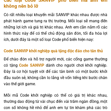
Các loại Code SANVIP phổ biến mà anh em
không nên bỏ lỡ
Có rất nhiều loại khuyến mãi SANVIP khác nhau được nhà
phát hành game tung ra thị trường. Mỗi loại sẽ mang đến
những lợi ích và giá trị khác nhau. Anh em cần nắm rõ các
hình thức này để có thể chủ động săn đón, tối đa hóa lợi
ích, dưới đây là một số loại Code phổ biến hiện nay:
Code SANVIP khởi nghiệp quà tặng độc đáo cho tân thủ
Để chào đón và hỗ trợ người mới, các cổng game thường
có tặng
Code SANVIP
dành cho người chơi khởi nghiệp.
Đây là cơ hội tuyệt vời để các tân binh có một bước khởi
đầu suôn sẻ, không cần lo lắng về vốn liếng khi bước chân
vào thế giới game.
Mỗi mã Code khởi nghiệp có thể có giá trị khác nhau,
thường dao động từ vài chục đến vài trăm ngàn đồng, một
con số không hề nhỏ để anh em tự tin khám phá các trò