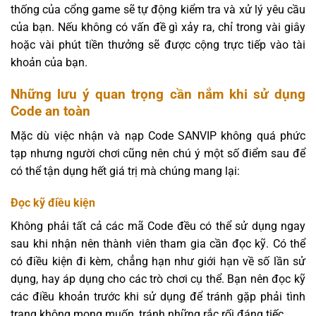
thống của cổng game sẽ tự động kiểm tra và xử lý yêu cầu
của bạn. Nếu không có vấn đề gì xảy ra, chỉ trong vài giây
hoặc vài phút tiền thưởng sẽ được cộng trực tiếp vào tài
khoản của bạn.
Những lưu ý quan trọng cần nắm khi sử dụng
Code an toàn
Mặc dù việc nhận và nạp Code SANVIP không quá phức
tạp nhưng người chơi cũng nên chú ý một số điểm sau để
có thể tận dụng hết giá trị mà chúng mang lại:
Đọc kỹ điều kiện
Không phải tất cả các mã Code đều có thể sử dụng ngay
sau khi nhận nên thành viên tham gia cần đọc kỹ. Có thể
có điều kiện đi kèm, chẳng hạn như giới hạn về số lần sử
dụng, hay áp dụng cho các trò chơi cụ thể. Bạn nên đọc kỹ
các điều khoản trước khi sử dụng để tránh gặp phải tình
trạng không mong muốn, tránh những rắc rối đáng tiếc.