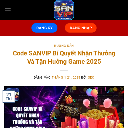
Bỏ
qua
nội
dung
ĐĂNG KÝ
ĐĂNG NHẬP
HƯỚNG DẪN
Code SANVIP Bí Quyết Nhận Thưởng
Và Tận Hưởng Game 2025
ĐĂNG VÀO
THÁNG 1 21, 2025
BỞI
SEO
21
Th1