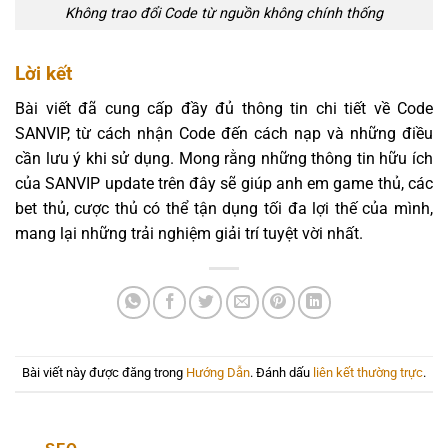
Không trao đổi Code từ nguồn không chính thống
Lời kết
Bài viết đã cung cấp đầy đủ thông tin chi tiết về Code
SANVIP, từ cách nhận Code đến cách nạp và những điều
cần lưu ý khi sử dụng. Mong rằng những thông tin hữu ích
của SANVIP update trên đây sẽ giúp anh em game thủ, các
bet thủ, cược thủ có thể tận dụng tối đa lợi thế của mình,
mang lại những trải nghiệm giải trí tuyệt vời nhất.
Bài viết này được đăng trong
Hướng Dẫn
. Đánh dấu
liên kết thường trực
.