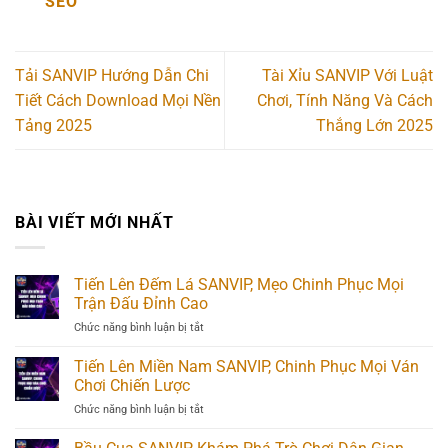
SEO
Tải SANVIP Hướng Dẫn Chi
Tài Xỉu SANVIP Với Luật
Tiết Cách Download Mọi Nền
Chơi, Tính Năng Và Cách
Tảng 2025
Thắng Lớn 2025
BÀI VIẾT MỚI NHẤT
Tiến Lên Đếm Lá SANVIP, Mẹo Chinh Phục Mọi
Trận Đấu Đỉnh Cao
Chức năng bình luận bị tắt
ở
Tiến
Lên
Tiến Lên Miền Nam SANVIP, Chinh Phục Mọi Ván
Đếm
Chơi Chiến Lược
Lá
Chức năng bình luận bị tắt
ở
SANVIP,
Tiến
Mẹo
Lên
Chinh