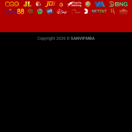
Copyright 2026 ©
SANVIP.MBA