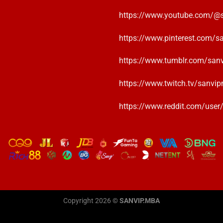
https://www.youtube.com/@
https://www.pinterest.com/
https://www.tumblr.com/san
https://www.twitch.tv/sanvi
https://www.reddit.com/use
Copyright 2026 ©
SANVIP.MBA