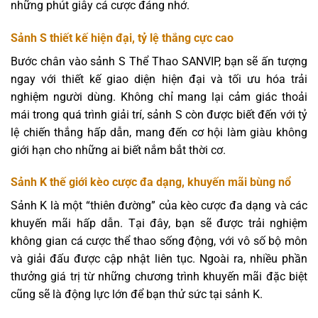
những phút giây cá cược đáng nhớ.
Sảnh S thiết kế hiện đại, tỷ lệ thắng cực cao
Bước chân vào sảnh S Thể Thao SANVIP, bạn sẽ ấn tượng
ngay với thiết kế giao diện hiện đại và tối ưu hóa trải
nghiệm người dùng. Không chỉ mang lại cảm giác thoải
mái trong quá trình giải trí, sảnh S còn được biết đến với tỷ
lệ chiến thắng hấp dẫn, mang đến cơ hội làm giàu không
giới hạn cho những ai biết nắm bắt thời cơ.
Sảnh K thế giới kèo cược đa dạng, khuyến mãi bùng nổ
Sảnh K là một “thiên đường” của kèo cược đa dạng và các
khuyến mãi hấp dẫn. Tại đây, bạn sẽ được trải nghiệm
không gian cá cược thể thao sống động, với vô số bộ môn
và giải đấu được cập nhật liên tục. Ngoài ra, nhiều phần
thưởng giá trị từ những chương trình khuyến mãi đặc biệt
cũng sẽ là động lực lớn để bạn thử sức tại sảnh K.