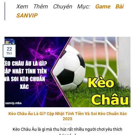
Xem Thêm Chuyên Mục:
Game Bài
SANVIP
22
Th1
Kèo Châu Âu Là Gì? Cập Nhật Tính Tiền Và Soi Kèo Chuẩn Xác
2025
Kèo Châu Âu là gì mà thu hút rất nhiều người chơi yêu thích