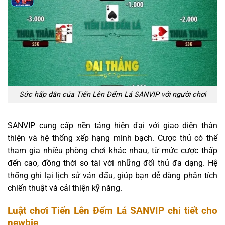
Sức hấp dẫn của Tiến Lên Đếm Lá SANVIP với người chơi
SANVIP cung cấp nền tảng hiện đại với giao diện thân
thiện và hệ thống xếp hạng minh bạch. Cược thủ có thể
tham gia nhiều phòng chơi khác nhau, từ mức cược thấp
đến cao, đồng thời so tài với những đối thủ đa dạng. Hệ
thống ghi lại lịch sử ván đấu, giúp bạn dễ dàng phân tích
chiến thuật và cải thiện kỹ năng.
Luật chơi Tiến Lên Đếm Lá SANVIP chi tiết cho
newbie