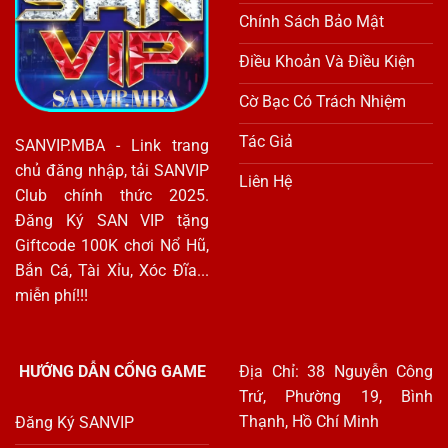
Chính Sách Bảo Mật
Điều Khoản Và Điều Kiện
Cờ Bạc Có Trách Nhiệm
Tác Giả
SANVIP.MBA - Link trang
chủ đăng nhập, tải SANVIP
Liên Hệ
Club chính thức 2025.
Đăng Ký SAN VIP tặng
Giftcode 100K chơi Nổ Hũ,
Bắn Cá, Tài Xỉu, Xóc Đĩa...
miễn phí!!!
HƯỚNG DẪN CỔNG GAME
Địa Chỉ: 38 Nguyễn Công
Trứ, Phường 19, Bình
Thạnh, Hồ Chí Minh
Đăng Ký SANVIP