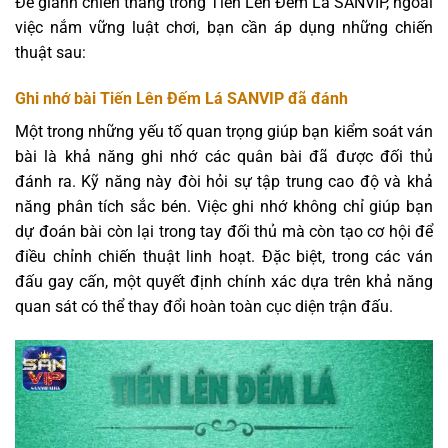
Để giành chiến thắng trong Tiến Lên Đếm Lá SANVIP, ngoài
việc nắm vững luật chơi, bạn cần áp dụng những chiến
thuật sau:
Ghi nhớ bài Tiến Lên Đếm Lá SANVIP đã đánh
Một trong những yếu tố quan trọng giúp bạn kiểm soát ván
bài là khả năng ghi nhớ các quân bài đã được đối thủ
đánh ra. Kỹ năng này đòi hỏi sự tập trung cao độ và khả
năng phân tích sắc bén. Việc ghi nhớ không chỉ giúp bạn
dự đoán bài còn lại trong tay đối thủ mà còn tạo cơ hội để
điều chỉnh chiến thuật linh hoạt. Đặc biệt, trong các ván
đấu gay cấn, một quyết định chính xác dựa trên khả năng
quan sát có thể thay đổi hoàn toàn cục diện trận đấu.