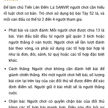
Để làm chủ Tiến Lên Đếm Lá SANVIP, người chơi cần hiểu
rõ luật chơi cơ bản. Trò chơi sử dụng bộ bài Tây 52 lá, và
mỗi ván đấu có thể từ 2 đến 4 người tham gia.
Phát bài và cách đánh: Mỗi người chơi được chia 13 lá
bài. Ván đấu bắt đầu từ người giữ quân 3 bích hoặc
người thắng ở ván trước. Người chơi sẽ lần lượt đánh
bài theo vòng, và phải sử dụng các tổ hợp bài hợp lệ
như lá đơn, đôi, sảnh, tứ quý hoặc các tổ hợp đặc biệt
khác.
Cách thắng: Người chơi không cần đánh hết bài để
giành chiến thắng. Khi một người chơi hết bài, số lượng
bài còn lại trên tay của các đối thủ sẽ được đếm để xác
định điểm số. Người giữ ít bài nhất sẽ là người thắng
cuộc.
Chặn bài: Người chơi có quyền chặn bài của đối thủ
bằng các tổ hợp bài mạnh hơn. Điều này đòi hỏi sự