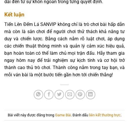
dài đến từ sự khôn ngoan trong từng quyết định.
Kết luận
Tiến Lên Đếm Lá SANVIP không chỉ là trò chơi bài hấp dẫn
mà còn là sân chơi để người chơi thử thách khả năng tư
duy và chiến lược. Bằng cách nắm rõ luật chơi, áp dụng
các chiến thuật thông minh và quản lý cảm xúc hiệu quả,
bạn hoàn toàn có thể làm chủ mọi trận đấu. Hãy tham gia
ngay hôm nay để trải nghiệm sự kịch tính và cơ hội trở
thành cao thủ trò chơi. Thành công nằm trong tay bạn, và
mỗi ván bài là một bước tiến gần hơn tới chiến thắng!
Bài viết này được đăng trong
Game Bài
. Đánh dấu
liên kết thường trực
.