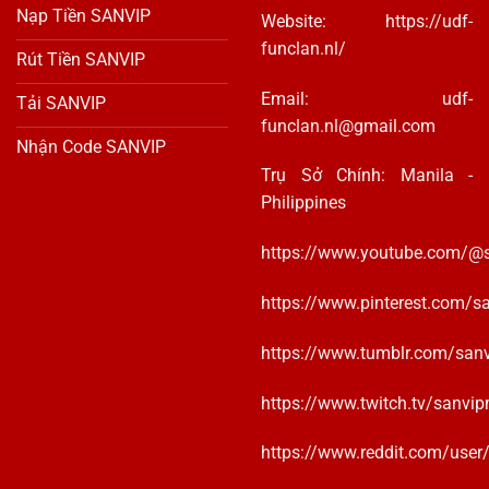
Nạp Tiền SANVIP
Website:
https://udf-
funclan.nl/
Rút Tiền SANVIP
Email:
udf-
Tải SANVIP
funclan.nl@gmail.com
Nhận Code SANVIP
Trụ Sở Chính: Manila -
Philippines
https://www.youtube.com/@
https://www.pinterest.com/
https://www.tumblr.com/san
https://www.twitch.tv/sanvi
https://www.reddit.com/use