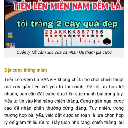
Quản lý tốt cảm xúc của cá nhân khi tham gia cược
Đặt cược thông minh
Tiến Lên Đếm Lá SANVIP không chỉ là trò chơi chiến thuật
mà còn gắn liền với yếu tố tài chính. Để tối ưu hóa lợi
nhuận, bạn cần đặt cược dựa trên sức mạnh bài trong tay.
Nếu tự tin vào khả năng chiến thắng, đừng ngần ngại cược
cao để nhận phần thưởng xứng đáng. Tuy nhiên, trong
trường hợp bài yếu, việc đặt cược an toàn là lựa chọn hợp
lý để giảm thiểu rủi ro. Hãy luôn nhớ rằng, chiến thắng lâu