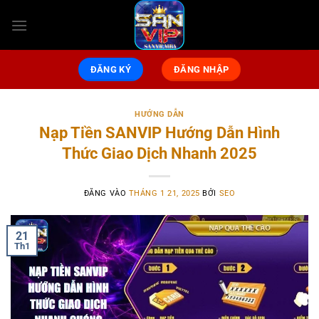
Bỏ
qua
nội
dung
ĐĂNG KÝ
ĐĂNG NHẬP
HƯỚNG DẪN
Nạp Tiền SANVIP Hướng Dẫn Hình
Thức Giao Dịch Nhanh 2025
ĐĂNG VÀO
THÁNG 1 21, 2025
BỞI
SEO
21
Th1