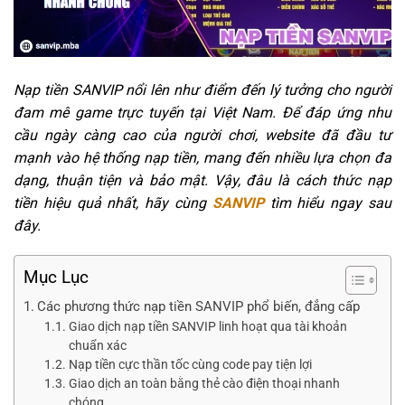
Nạp tiền SANVIP nổi lên như điểm đến lý tưởng cho người
đam mê game trực tuyến tại Việt Nam. Để đáp ứng nhu
cầu ngày càng cao của người chơi, website đã đầu tư
mạnh vào hệ thống nạp tiền, mang đến nhiều lựa chọn đa
dạng, thuận tiện và bảo mật. Vậy, đâu là cách thức nạp
tiền hiệu quả nhất, hãy cùng
SANVIP
tìm hiểu ngay sau
đây.
Mục Lục
Các phương thức nạp tiền SANVIP phổ biến, đẳng cấp
Giao dịch nạp tiền SANVIP linh hoạt qua tài khoản
chuẩn xác
Nạp tiền cực thần tốc cùng code pay tiện lợi
Giao dịch an toàn bằng thẻ cào điện thoại nhanh
chóng