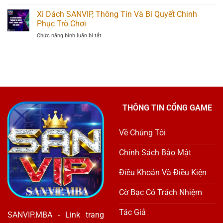
Liêng
Trò
Chiến
SANVIP,
Xì Dách SANVIP, Thông Tin Và Bí Quyết Chinh
Chơi
Lược
Thử
Dân
Phục Trò Chơi
Thách
Gian
Chức năng bình luận bị tắt
ở
Trí
Đầy
Xì
Tuệ
Mê
Dách
Và
Hoặc
SANVIP,
Bản
Thông
Lĩnh
Tin
Trong
Và
Mỗi
Bí
Ván
Quyết
Bài
THÔNG TIN CỔNG GAME
Chinh
Phục
Trò
Về Chúng Tôi
Chơi
Chính Sách Bảo Mật
Điều Khoản Và Điều Kiện
Cờ Bạc Có Trách Nhiệm
Tác Giả
SANVIP.MBA - Link trang