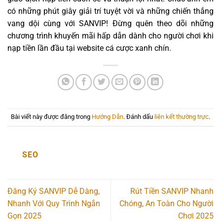
có những phút giây giải trí tuyệt vời và những chiến thắng
vang dội cùng với SANVIP! Đừng quên theo dõi những
chương trình khuyến mãi hấp dẫn dành cho người chơi khi
nạp tiền lần đầu tại website cá cược xanh chín.
Bài viết này được đăng trong
Hướng Dẫn
. Đánh dấu
liên kết thường trực
.
SEO
Đăng Ký SANVIP Dễ Dàng,
Rút Tiền SANVIP Nhanh
Nhanh Với Quy Trình Ngắn
Chóng, An Toàn Cho Người
Gọn 2025
Chơi 2025