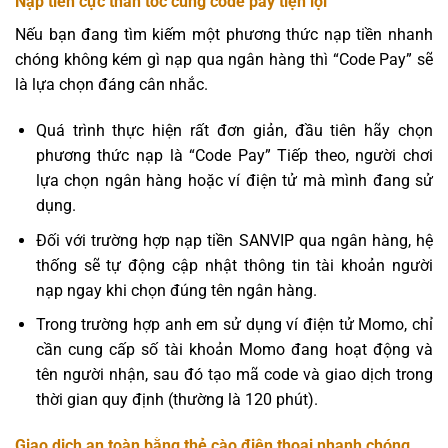
Nạp tiền cực thần tốc cùng code pay tiện lợi
Nếu bạn đang tìm kiếm một phương thức nạp tiền nhanh
chóng không kém gì nạp qua ngân hàng thì “Code Pay” sẽ
là lựa chọn đáng cân nhắc.
Quá trình thực hiện rất đơn giản, đầu tiên hãy chọn
phương thức nạp là “Code Pay” Tiếp theo, người chơi
lựa chọn ngân hàng hoặc ví điện tử mà mình đang sử
dụng.
Đối với trường hợp nạp tiền SANVIP qua ngân hàng, hệ
thống sẽ tự động cập nhật thông tin tài khoản người
nạp ngay khi chọn đúng tên ngân hàng.
Trong trường hợp anh em sử dụng ví điện tử Momo, chỉ
cần cung cấp số tài khoản Momo đang hoạt động và
tên người nhận, sau đó tạo mã code và giao dịch trong
thời gian quy định (thường là 120 phút).
Giao dịch an toàn bằng thẻ cào điện thoại nhanh chóng