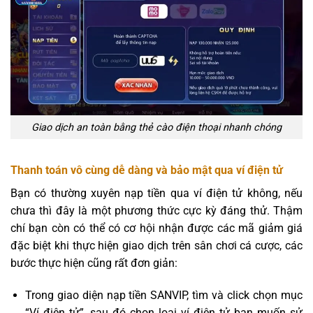
Giao dịch an toàn bằng thẻ cào điện thoại nhanh chóng
Thanh toán vô cùng dễ dàng và bảo mật qua ví điện tử
Bạn có thường xuyên nạp tiền qua ví điện tử không, nếu
chưa thì đây là một phương thức cực kỳ đáng thử. Thậm
chí bạn còn có thể có cơ hội nhận được các mã giảm giá
đặc biệt khi thực hiện giao dịch trên sân chơi cá cược, các
bước thực hiện cũng rất đơn giản:
Trong giao diện nạp tiền SANVIP, tìm và click chọn mục
“Ví điện tử”, sau đó chọn loại ví điện tử bạn muốn sử