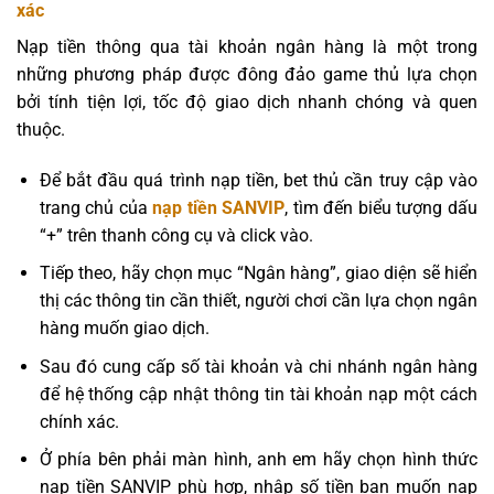
xác
Nạp tiền thông qua tài khoản ngân hàng là một trong
những phương pháp được đông đảo game thủ lựa chọn
bởi tính tiện lợi, tốc độ giao dịch nhanh chóng và quen
thuộc.
Để bắt đầu quá trình nạp tiền, bet thủ cần truy cập vào
trang chủ của
nạp tiền SANVIP
, tìm đến biểu tượng dấu
“+” trên thanh công cụ và click vào.
Tiếp theo, hãy chọn mục “Ngân hàng”, giao diện sẽ hiển
thị các thông tin cần thiết, người chơi cần lựa chọn ngân
hàng muốn giao dịch.
Sau đó cung cấp số tài khoản và chi nhánh ngân hàng
để hệ thống cập nhật thông tin tài khoản nạp một cách
chính xác.
Ở phía bên phải màn hình, anh em hãy chọn hình thức
nạp tiền SANVIP phù hợp, nhập số tiền bạn muốn nạp