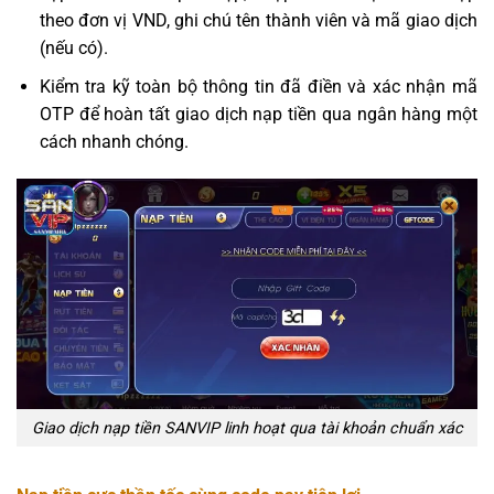
theo đơn vị VND, ghi chú tên thành viên và mã giao dịch
(nếu có).
Kiểm tra kỹ toàn bộ thông tin đã điền và xác nhận mã
OTP để hoàn tất giao dịch nạp tiền qua ngân hàng một
cách nhanh chóng.
Giao dịch nạp tiền SANVIP linh hoạt qua tài khoản chuẩn xác