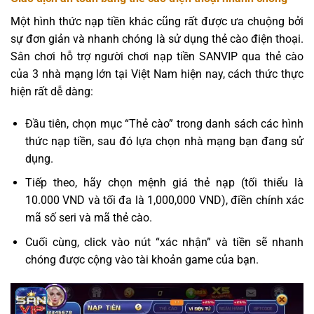
Một hình thức nạp tiền khác cũng rất được ưa chuộng bởi
sự đơn giản và nhanh chóng là sử dụng thẻ cào điện thoại.
Sân chơi hỗ trợ người chơi nạp tiền SANVIP qua thẻ cào
của 3 nhà mạng lớn tại Việt Nam hiện nay, cách thức thực
hiện rất dễ dàng:
Đầu tiên, chọn mục “Thẻ cào” trong danh sách các hình
thức nạp tiền, sau đó lựa chọn nhà mạng bạn đang sử
dụng.
Tiếp theo, hãy chọn mệnh giá thẻ nạp (tối thiểu là
10.000 VND và tối đa là 1,000,000 VND), điền chính xác
mã số seri và mã thẻ cào.
Cuối cùng, click vào nút “xác nhận” và tiền sẽ nhanh
chóng được cộng vào tài khoản game của bạn.