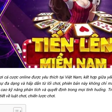
ơi cá cược online được yêu thích tại Việt Nam, kết hợp giữa yế
i sự đa dạng và hấp dẫn từ lối chơi, phiên bản này không chỉ 
cao kỹ năng phân tích và quyết định trong mọi tình huống. T
iết về luật chơi, chiến lược chơi.