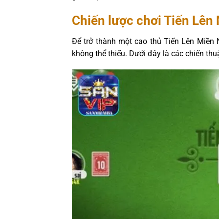
Chiến lược chơi Tiến Lê
Để trở thành một cao thủ Tiến Lên Miền 
không thể thiếu. Dưới đây là các chiến th