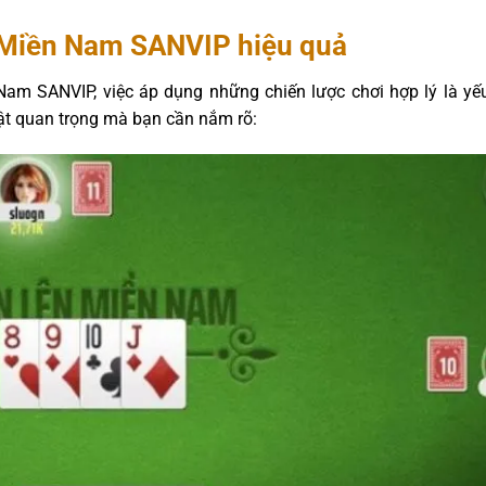
n Miền Nam SANVIP hiệu quả
Nam SANVIP, việc áp dụng những chiến lược chơi hợp lý là yế
uật quan trọng mà bạn cần nắm rõ: