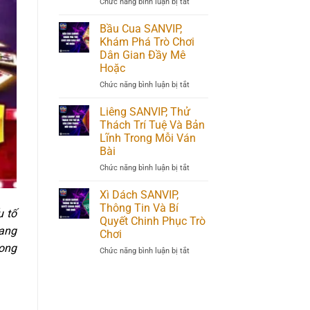
Chinh
Chức năng bình luận bị tắt
ở
Phục
Tiến
Mọi
Lên
Bầu Cua SANVIP,
Trận
Miền
Khám Phá Trò Chơi
Đấu
Nam
Dân Gian Đầy Mê
Đỉnh
SANVIP,
Hoặc
Cao
Chinh
Phục
Chức năng bình luận bị tắt
ở
Mọi
Bầu
Ván
Cua
Liêng SANVIP, Thử
Chơi
SANVIP,
Thách Trí Tuệ Và Bản
Chiến
Khám
Lĩnh Trong Mỗi Ván
Lược
Phá
Bài
Trò
Chơi
Chức năng bình luận bị tắt
ở
Dân
Liêng
Gian
SANVIP,
Xì Dách SANVIP,
Đầy
Thử
Thông Tin Và Bí
u tố
Mê
Thách
Quyết Chinh Phục Trò
Hoặc
Trí
mang
Chơi
Tuệ
rong
Và
Chức năng bình luận bị tắt
ở
Bản
Xì
Lĩnh
Dách
Trong
SANVIP,
Mỗi
Thông
Ván
Tin