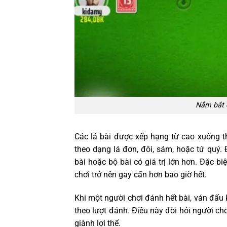
Nắm bắt c
Các lá bài được xếp hạng từ cao xuống thấp
theo dạng lá đơn, đôi, sám, hoặc tứ quý.
bài hoặc bộ bài có giá trị lớn hơn. Đặc bi
chơi trở nên gay cấn hơn bao giờ hết.
Khi một người chơi đánh hết bài, ván đấu k
theo lượt đánh. Điều này đòi hỏi người ch
giành lợi thế.