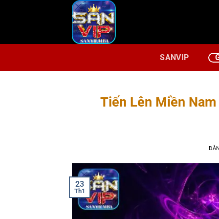
Bỏ
qua
nội
dung
SANVIP
Tiến Lên Miền Nam 
ĐĂ
23
Th1