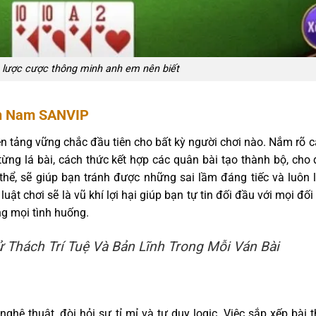
 lược cược thông minh anh em nên biết
ền Nam SANVIP
nền tảng vững chắc đầu tiên cho bất kỳ người chơi nào. Nắm rõ 
 từng lá bài, cách thức kết hợp các quân bài tạo thành bộ, cho
thể, sẽ giúp bạn tránh được những sai lầm đáng tiếc và luôn
uật chơi sẽ là vũ khí lợi hại giúp bạn tự tin đối đầu với mọi đối
ng mọi tình huống.
ử Thách Trí Tuệ Và Bản Lĩnh Trong Mỗi Ván Bài
ghệ thuật, đòi hỏi sự tỉ mỉ và tư duy logic. Việc sắp xếp bài 