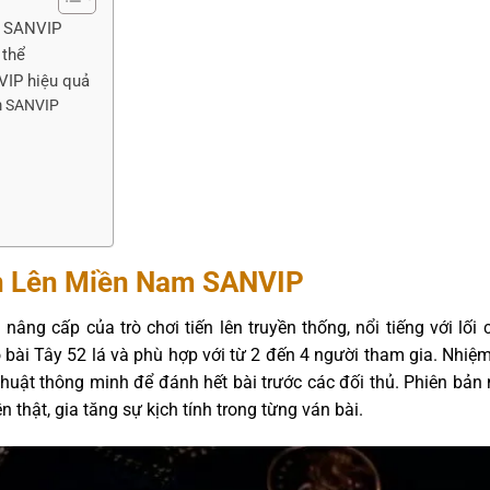
m SANVIP
 thể
VIP hiệu quả
m SANVIP
iến Lên Miền Nam SANVIP
nâng cấp của trò chơi tiến lên truyền thống, nổi tiếng với lối 
 bài Tây 52 lá và phù hợp với từ 2 đến 4 người tham gia. Nhiệ
thuật thông minh để đánh hết bài trước các đối thủ. Phiên bản
n thật, gia tăng sự kịch tính trong từng ván bài.